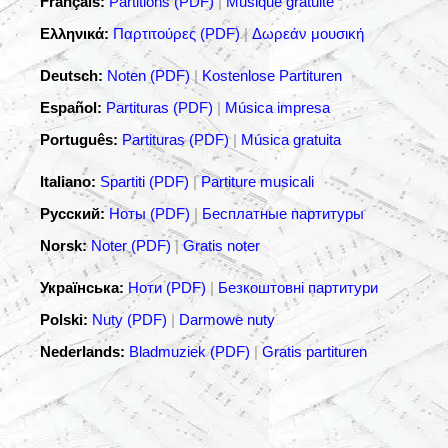
Français:
Partitions (PDF)
|
Musique gratuite
Ελληνικά:
Παρτιτούρες (PDF)
|
Δωρεάν μουσική
Deutsch:
Noten (PDF)
|
Kostenlose Partituren
Español:
Partituras (PDF)
|
Música impresa
Português:
Partituras (PDF)
|
Música gratuita
Italiano:
Spartiti (PDF)
|
Partiture musicali
Русский:
Ноты (PDF)
|
Бесплатные партитуры
Norsk:
Noter (PDF)
|
Gratis noter
Українська:
Ноти (PDF)
|
Безкоштовні партитури
Polski:
Nuty (PDF)
|
Darmowe nuty
Nederlands:
Bladmuziek (PDF)
|
Gratis partituren