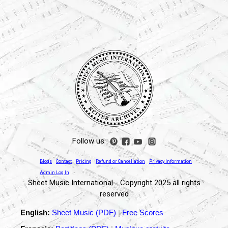
Follow us :
Blogs
Contact
Pricing
Refund or Cancellation
Privacy Information
Admin Log In
Sheet Music International - Copyright 2025 all rights
reserved
English:
Sheet Music (PDF)
|
Free Scores