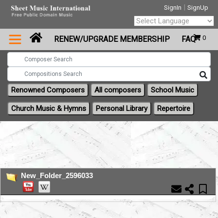
|
SignIn
SignUp
Powered by
0
RENEW/UPGRADE MEMBERSHIP
FAQ
Translate
Renowned Composers
All composers
School Music
Church Music & Hymns
Personal Library
Repertoire
New_Folder_2596033